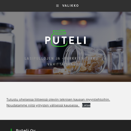
VALIKKO
LASIPULLOJEN JA -PURKKIEN TUKKU- JA
VÄHITTÄISKAUPPA
Tutustu oheisessa liitteessä oleviin teknisen kaupan myyntiehtoihin.
Noudatamme niitä yritysten välisessä kaupassa.
Lataa
Puteli Oy