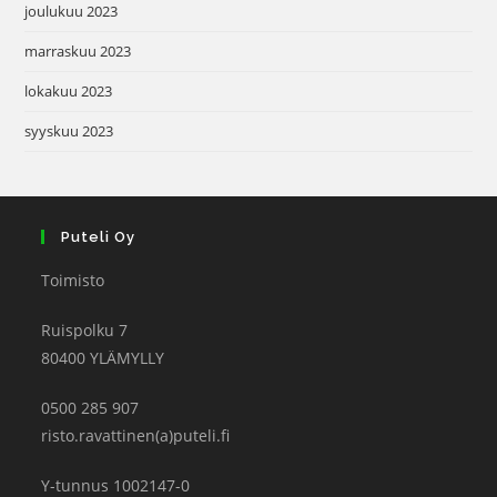
joulukuu 2023
marraskuu 2023
lokakuu 2023
syyskuu 2023
Puteli Oy
Toimisto
Ruispolku 7
80400 YLÄMYLLY
0500 285 907
risto.ravattinen(a)puteli.fi
Y-tunnus 1002147-0