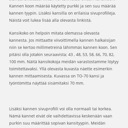
Kannen koon määrää käytetty purkki ja sen suu määrää
kannen tyypin. Lisäksi kansilla on erilaisia sivuprofiileja.
Näistä voit lukea lisää alla olevasta linkistä.
Kansikoko on helpoin mitata olemassa olevasta
kannesta. Jos mittaatte viivoittimella kannen halkaisijan
niin se kertoo millimetreinä lähimmäs kannen koon. Sen
pitäisi olla jotakin seuraavista; 43 , 48, 53, 58, 66, 70, 82,
100 mm. Näitä kansikokoja meidän varastostamme löytyy
toimitettavaksi. Yllä olevasta kuvasta näette esimerkin
kannen mittaamisesta. Kuvassa on TO-70 kansi ja
työntömitta näyttää sisämitaksi 70 mm.
Lisäksi kannen sivuprofiili voi olla normaali tai korkea.
Nämä kannet eivät ole vaihdettavissa keskenään vaan
purkin suu määrittää sopivan kansityypin. Meidän