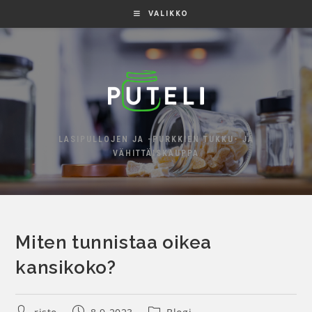
VALIKKO
LASIPULLOJEN JA -PURKKIEN TUKKU- JA
VÄHITTÄISKAUPPA
Miten tunnistaa oikea
kansikoko?