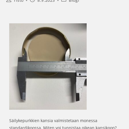
risto
8.9.2023
Blogi
Säilykepurkkien kansia valmistetaan monessa
standardikoossa. Miten voi tunnistaa oikean kansikoon?