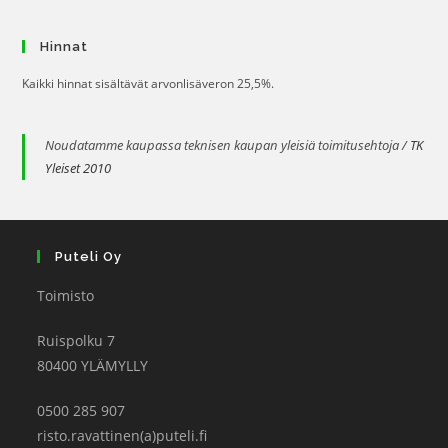
Hinnat
Kaikki hinnat sisältävät arvonlisäveron 25,5%.
Noudatamme kaupassa teknisen kaupan yleisiä toimitusehtoja /
TK
Yleiset 2010
Puteli Oy
Toimisto
Ruispolku 7
80400 YLÄMYLLY
0500 285 907
risto.ravattinen(a)puteli.fi