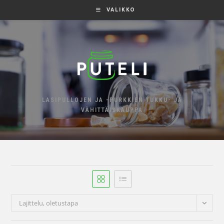
VALIKKO
LASIPULLOJEN JA -PURKKIEN TUKKU- JA
VÄHITTÄISKAUPPA
Lajittelu, oletustapa