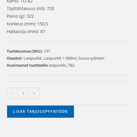
Kansi: TO-82
Täyttötilavuus (ml): 720
Paino (g): 322
Korkeus (mm): 150,5
Halkaisija (mm): 87
Tuotetunnus (SKU):
107
Osastot:
Lasipurkit
,
Lasipurkit > 500ml
,
Suora sylinteri
Avainsanat tuotteelle
lasipurkki
,
T82
-
+
LISÄÄ TARJOUSPYYNTÖÖN