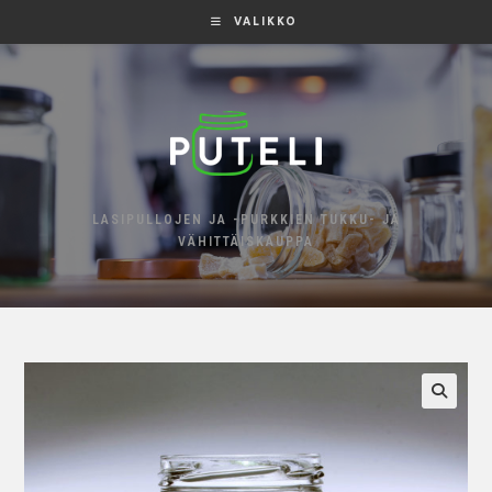
VALIKKO
LASIPULLOJEN JA -PURKKIEN TUKKU- JA
VÄHITTÄISKAUPPA