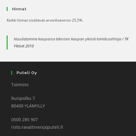
Hinnat
Kaikki hinnat sisältävät arvonlisäveron 25,5%.
Noudatamme kaupassa teknisen kaupan yleisiä toimitusehtoja /
TK
Yleiset 2010
Puteli Oy
Toimisto
Ruispolku 7
80400 YLÄMYLLY
0500 285 907
risto.ravattinen(a)puteli.fi