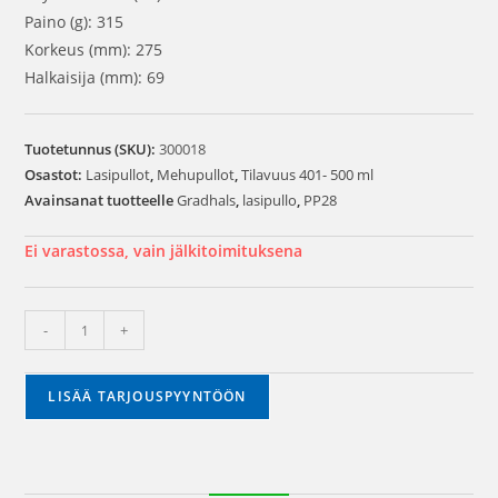
Paino (g): 315
Korkeus (mm): 275
Halkaisija (mm): 69
Tuotetunnus (SKU):
300018
Osastot:
Lasipullot
,
Mehupullot
,
Tilavuus 401- 500 ml
Avainsanat tuotteelle
Gradhals
,
lasipullo
,
PP28
Ei varastossa, vain jälkitoimituksena
-
+
LISÄÄ TARJOUSPYYNTÖÖN