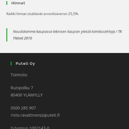
Hinnat
Kaikki hinnat sisältävät arvonlisäveron 25,5%.
Noudatamme kaupassa teknisen kaupan yleisiä toimitusehtoja /
TK
Yleiset 2010
Puteli Oy
Toimisto
Ruispolku 7
80400 YLÄMYLLY
0500 285 907
risto.ravattinen(a)puteli.fi
Y-tunnus 1002147-0