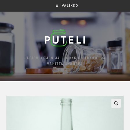
VALIKKO
LASIPULLOJEN JA -PURKKIEN TUKKU- JA
VÄHITTÄISKAUPPA