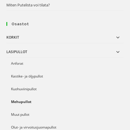
Miten Putelista voi tilata?
Osastot
KORKIT
LASIPULLOT
Anforat
Kastike- ja öljypullot
Kuohuviinipullot
Mehupullot
Muut pullot
Olut- ja virvoitusjuomapullot