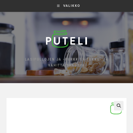
VALIKKO
LASIPULLOJEN JA -PURKKIEN TUKKU- JA
VÄHITTÄISKAUPPA