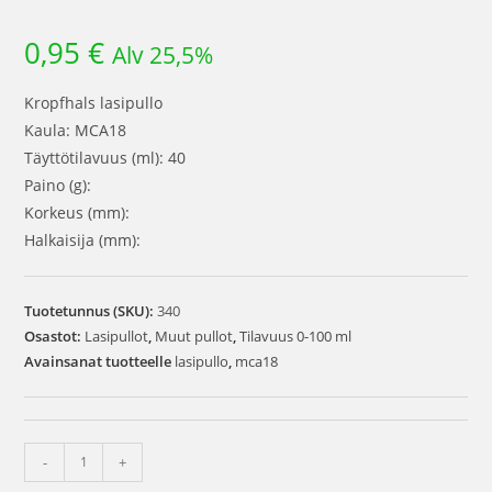
0,95
€
Alv 25,5%
Kropfhals lasipullo
Kaula: MCA18
Täyttötilavuus (ml): 40
Paino (g):
Korkeus (mm):
Halkaisija (mm):
Tuotetunnus (SKU):
340
Osastot:
Lasipullot
,
Muut pullot
,
Tilavuus 0-100 ml
Avainsanat tuotteelle
lasipullo
,
mca18
-
+