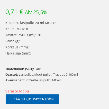
0,71
€
Alv 25,5%
KRG-020 lasipullo 20 ml MCA18
Kaula: MCA18
Täyttötilavuus (ml): 20
Paino (g):
Korkeus (mm):
Halkaisija (mm):
Tuotetunnus (SKU):
3401
Osastot:
Lasipullot
,
Muut pullot
,
Tilavuus 0-100 ml
Avainsanat tuotteelle
lasipullo
,
MCA28
Varasto loppu
LISÄÄ TARJOUSPYYNTÖÖN