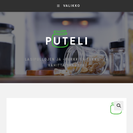
VALIKKO
LASIPULLOJEN JA -PURKKIEN TUKKU- JA
VÄHITTÄISKAUPPA