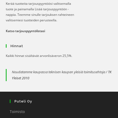
Kerää tuotteita tarjouspyyntöösi valitsemalla
tuote ja painamalla Lisää tarjouspyyntöön -
nappia. Teemme sinulle tarjouksen rahteineen
valitsemiesi tuotteiden perusteella.
Katso tarjouspyyntölistasi
Hinnat
Kaikki hinnat sisältävät arvonlisäveron 25,5%.
Noudatamme kaupassa teknisen kaupan yleisiä toimitusehtoja /
TK
Yleiset 2010
Puteli Oy
Toimisto