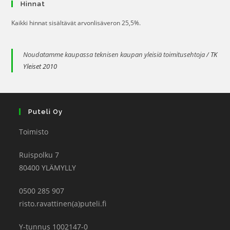
Hinnat
Kaikki hinnat sisältävät arvonlisäveron 25,5%.
Noudatamme kaupassa teknisen kaupan yleisiä toimitusehtoja /
TK
Yleiset 2010
Puteli Oy
Toimisto
Ruispolku 7
80400 YLÄMYLLY
0500 285 907
risto.ravattinen(a)puteli.fi
Y-tunnus 1002147-0