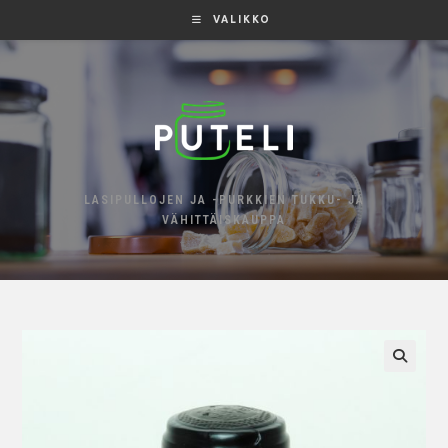
VALIKKO
LASIPULLOJEN JA -PURKKIEN TUKKU- JA
VÄHITTÄISKAUPPA