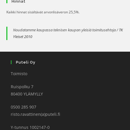
Hinnat
Kaikki hinnat sisältävät arvonlisäveron 25,5%.
Noudatamme kaupassa teknisen kaupan yleisiä toimitusehtoja /
TK
Yleiset 2010
Puteli Oy
Toimisto
Ruispolku 7
80400 YLÄMYLLY
0500 285 907
risto.ravattinen(a)puteli.fi
Y-tunnus 1002147-0