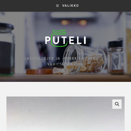
VALIKKO
LASIPULLOJEN JA -PURKKIEN TUKKU- JA
VÄHITTÄISKAUPPA