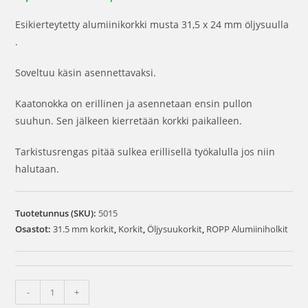
Esikierteytetty alumiinikorkki musta 31,5 x 24 mm öljysuulla
.
Soveltuu käsin asennettavaksi.
Kaatonokka on erillinen ja asennetaan ensin pullon
suuhun. Sen jälkeen kierretään korkki paikalleen.
Tarkistusrengas pitää sulkea erillisellä työkalulla jos niin
halutaan.
Tuotetunnus (SKU):
5015
Osastot:
31.5 mm korkit
,
Korkit
,
Öljysuukorkit
,
ROPP Alumiiniholkit
-
+