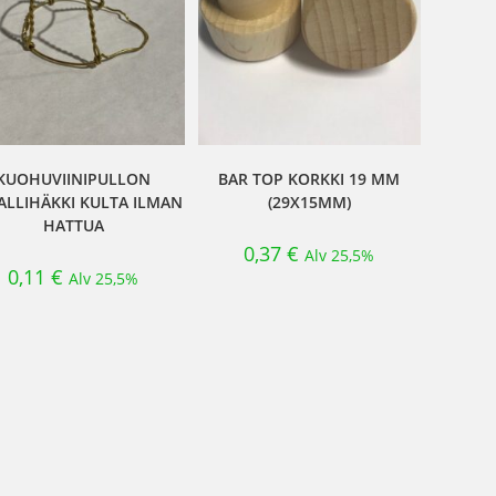
KUOHUVIINIPULLON
BAR TOP KORKKI 19 MM
ALLIHÄKKI KULTA ILMAN
(29X15MM)
HATTUA
0,37
€
Alv 25,5%
0,11
€
Alv 25,5%