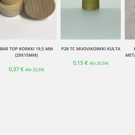
BAR TOP KORKKI 19,5 MM
P28 TC MUOVIKORKKI KULTA
(29X15MM)
MET
0,15
€
Alv 25,5%
0,37
€
Alv 25,5%