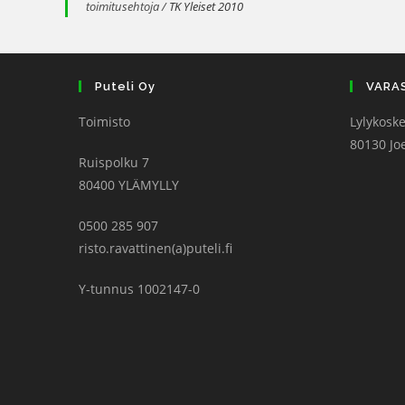
toimitusehtoja /
TK Yleiset 2010
Puteli Oy
VARA
Toimisto
Lylykoske
80130 Jo
Ruispolku 7
80400 YLÄMYLLY
0500 285 907
risto.ravattinen(a)puteli.fi
Y-tunnus 1002147-0