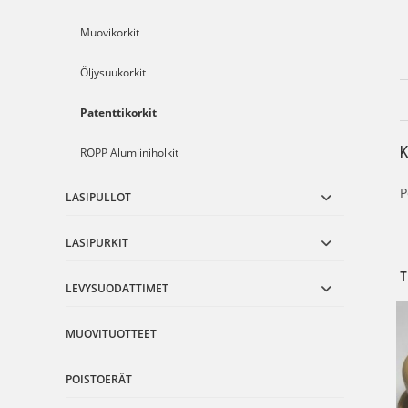
Muovikorkit
Öljysuukorkit
Patenttikorkit
ROPP Alumiiniholkit
P
LASIPULLOT
LASIPURKIT
T
LEVYSUODATTIMET
MUOVITUOTTEET
POISTOERÄT