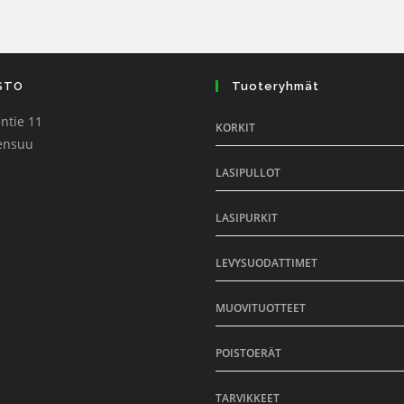
STO
Tuoteryhmät
ntie 11
KORKIT
ensuu
LASIPULLOT
LASIPURKIT
LEVYSUODATTIMET
MUOVITUOTTEET
POISTOERÄT
TARVIKKEET