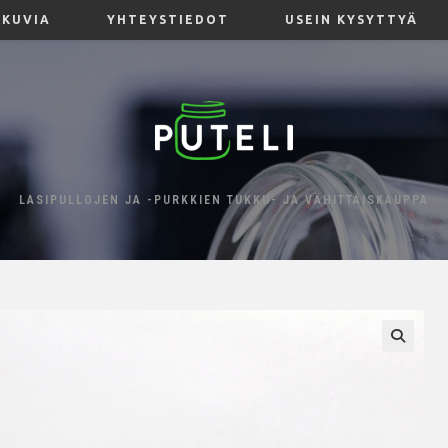
KUVIA
YHTEYSTIEDOT
USEIN KYSYTTYÄ
LASIPULLOJEN JA -PURKKIEN TUKKU- JA VÄHITTÄISKAUPPA