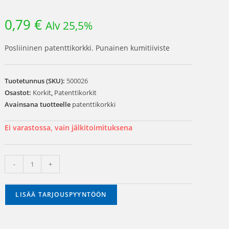
0,79
€
Alv 25,5%
Posliininen patenttikorkki. Punainen kumitiiviste
Tuotetunnus (SKU):
500026
Osastot:
Korkit
,
Patenttikorkit
Avainsana tuotteelle
patenttikorkki
Ei varastossa, vain jälkitoimituksena
-
+
LISÄÄ TARJOUSPYYNTÖÖN