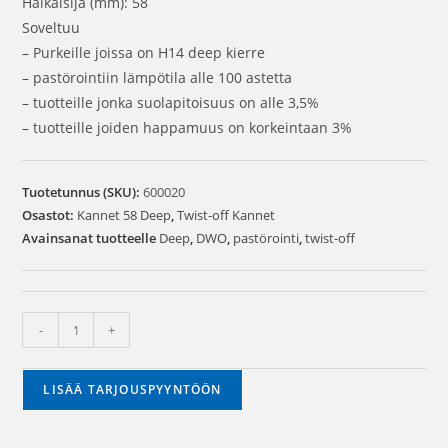
Halkaisija (mm): 58
Soveltuu
– Purkeille joissa on H14 deep kierre
– pastörointiin lämpötila alle 100 astetta
– tuotteille jonka suolapitoisuus on alle 3,5%
– tuotteille joiden happamuus on korkeintaan 3%
Tuotetunnus (SKU):
600020
Osastot:
Kannet 58 Deep
,
Twist-off Kannet
Avainsanat tuotteelle
Deep
,
DWO
,
pastörointi
,
twist-off
-
+
LISÄÄ TARJOUSPYYNTÖÖN