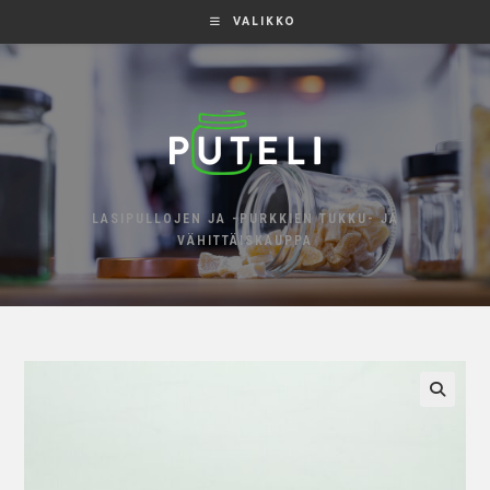
VALIKKO
LASIPULLOJEN JA -PURKKIEN TUKKU- JA
VÄHITTÄISKAUPPA