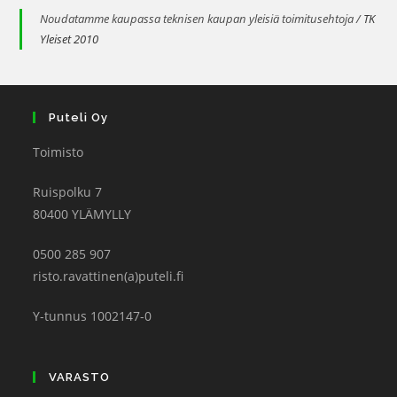
Noudatamme kaupassa teknisen kaupan yleisiä toimitusehtoja /
TK
Yleiset 2010
Puteli Oy
Toimisto
Ruispolku 7
80400 YLÄMYLLY
0500 285 907
risto.ravattinen(a)puteli.fi
Y-tunnus 1002147-0
VARASTO