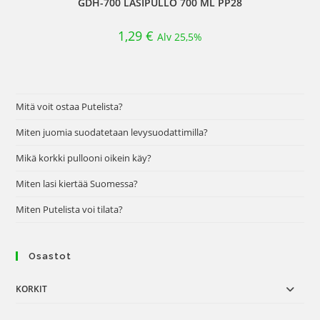
GDH-700 LASIPULLO 700 ML PP28
1,29
€
Alv 25,5%
Mitä voit ostaa Putelista?
Miten juomia suodatetaan levysuodattimilla?
Mikä korkki pullooni oikein käy?
Miten lasi kiertää Suomessa?
Miten Putelista voi tilata?
Osastot
KORKIT