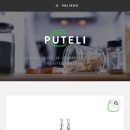
VALIKKO
LASIPULLOJEN JA -PURKKIEN TUKKU- JA
VÄHITTÄISKAUPPA