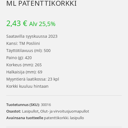
ML PATENTTIKORKKI
2,43
€
Alv 25,5%
Saatavilla syyskuussa 2023
Kansi: TM Posliini
Täyttötilavuus (ml): 500
Paino (g): 420
Korkeus (mm): 265
Halkaisija (mm): 69
Myyntierä laatikossa: 23 kpl
Korkki kuuluu hintaan
Tuotetunnus (SKU):
30016
Osastot:
Lasipullot
,
Olut- ja virvoitusjuomapullot
Avainsana tuotteelle
patenttikorkki. lasipullo