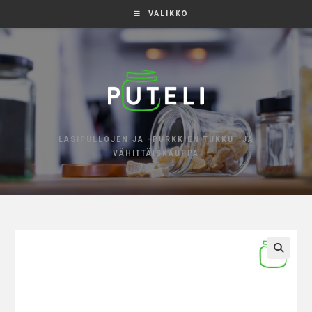
VALIKKO
LASIPULLOJEN JA -PURKKIEN TUKKU- JA
VÄHITTÄISKAUPPA