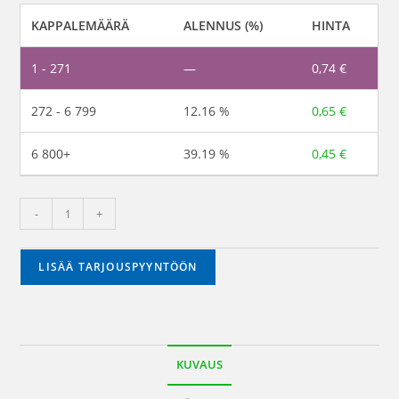
KAPPALEMÄÄRÄ
ALENNUS (%)
HINTA
1 - 271
—
0,74
€
272 - 6 799
12.16 %
0,65
€
6 800+
39.19 %
0,45
€
-
+
LISÄÄ TARJOUSPYYNTÖÖN
KUVAUS