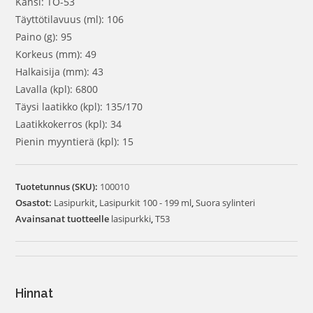
Kansi: TO-53
Täyttötilavuus (ml): 106
Paino (g): 95
Korkeus (mm): 49
Halkaisija (mm): 43
Lavalla (kpl): 6800
Täysi laatikko (kpl): 135/170
Laatikkokerros (kpl): 34
Pienin myyntierä (kpl): 15
Tuotetunnus (SKU):
100010
Osastot:
Lasipurkit
,
Lasipurkit 100 - 199 ml
,
Suora sylinteri
Avainsanat tuotteelle
lasipurkki
,
T53
Hinnat