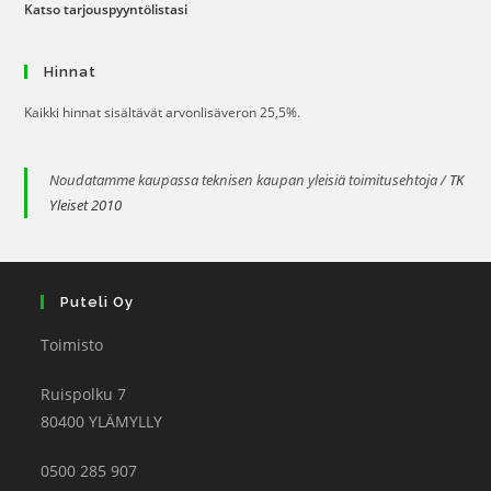
Katso tarjouspyyntölistasi
Hinnat
Kaikki hinnat sisältävät arvonlisäveron 25,5%.
Noudatamme kaupassa teknisen kaupan yleisiä toimitusehtoja /
TK
Yleiset 2010
Puteli Oy
Toimisto
Ruispolku 7
80400 YLÄMYLLY
0500 285 907