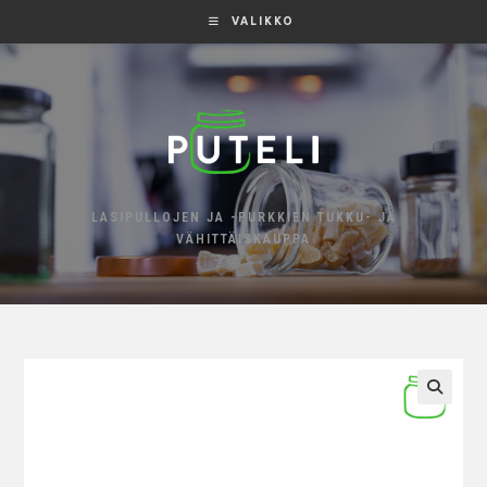
VALIKKO
LASIPULLOJEN JA -PURKKIEN TUKKU- JA
VÄHITTÄISKAUPPA