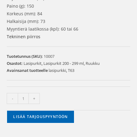
Paino (g): 150
Korkeus (mm): 84
Halkaisija (mm): 73
Myyntierä laatikossa (kpl): 60 tai 66
Tekninen piirros
Tuotetunnus (SKU):
10007
Osastot:
Lasipurkit
,
Lasipurkit 200 - 299 ml
,
Ruukku
Avainsanat tuotteelle
lasipurkki
,
T63
-
+
LISÄÄ TARJOUSPYYNTÖÖN