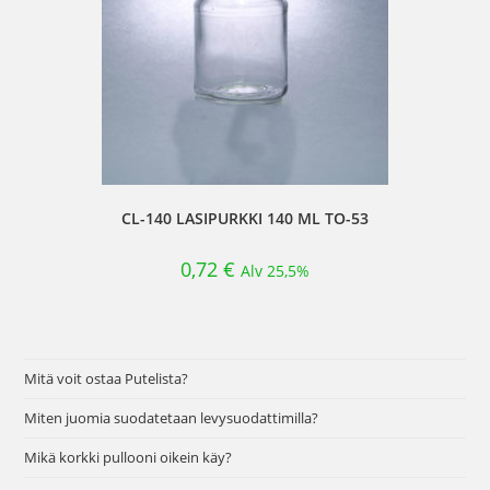
CL-140 LASIPURKKI 140 ML TO-53
0,72
€
Alv 25,5%
Mitä voit ostaa Putelista?
Miten juomia suodatetaan levysuodattimilla?
Mikä korkki pullooni oikein käy?