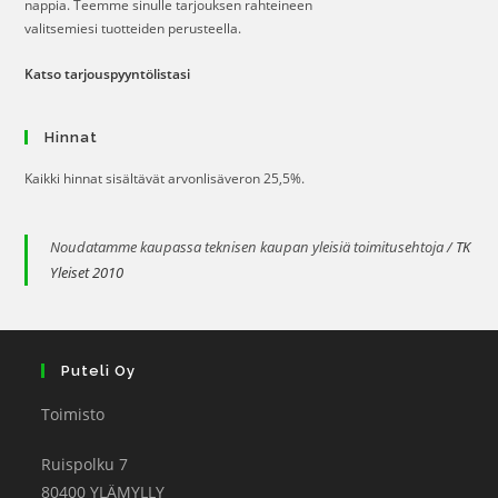
nappia. Teemme sinulle tarjouksen rahteineen
valitsemiesi tuotteiden perusteella.
Katso tarjouspyyntölistasi
Hinnat
Kaikki hinnat sisältävät arvonlisäveron 25,5%.
Noudatamme kaupassa teknisen kaupan yleisiä toimitusehtoja /
TK
Yleiset 2010
Puteli Oy
Toimisto
Ruispolku 7
80400 YLÄMYLLY