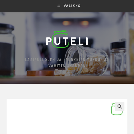
VALIKKO
LASIPULLOJEN JA -PURKKIEN TUKKU- JA
VÄHITTÄISKAUPPA