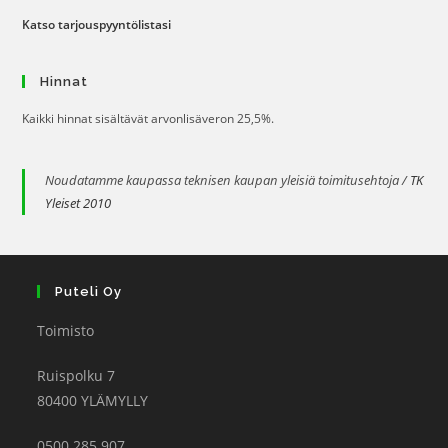
Katso tarjouspyyntölistasi
Hinnat
Kaikki hinnat sisältävät arvonlisäveron 25,5%.
Noudatamme kaupassa teknisen kaupan yleisiä toimitusehtoja /
TK
Yleiset 2010
Puteli Oy
Toimisto
Ruispolku 7
80400 YLÄMYLLY
0500 285 907