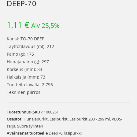
DEEP-70
1,11
€
Alv 25,5%
Kansi: TO-70 DEEP
Täyttötilavuus (ml): 212
Paino (g): 175
Hunajapaino (g): 297
Korkeus (mm): 83
Halkaisija (mm): 73
Tuotteita lavalla: 2 796
Tekninen piirros
Tuotetunnus (SKU):
1000251
Osastot:
Hunajapurkit
,
Lasipurkit
,
Lasipurkit 200 - 299 ml
,
PLUS-
sarja
,
Suora sylinteri
Avainsanat tuotteelle
Deep70
,
lasipurkki