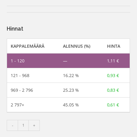
Hinnat
KAPPALEMÄÄRÄ
ALENNUS (%)
HINTA
1 - 120
—
1,11
€
121 - 968
16.22 %
0,93
€
969 - 2 796
25.23 %
0,83
€
2 797+
45.05 %
0,61
€
-
+