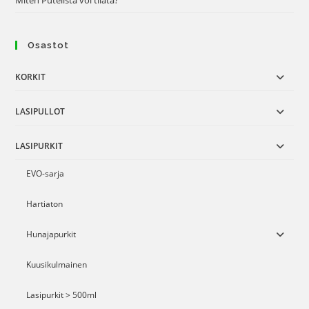
Miten Putelista voi tilata?
Osastot
KORKIT
LASIPULLOT
LASIPURKIT
EVO-sarja
Hartiaton
Hunajapurkit
Kuusikulmainen
Lasipurkit > 500ml