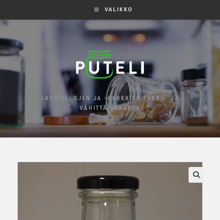
VALIKKO
LASIPULLOJEN JA -PURKKIEN TUKKU- JA
VÄHITTÄISKAUPPA