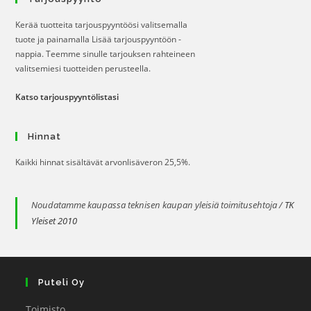
Kerää tuotteita tarjouspyyntöösi valitsemalla
tuote ja painamalla Lisää tarjouspyyntöön -
nappia. Teemme sinulle tarjouksen rahteineen
valitsemiesi tuotteiden perusteella.
Katso tarjouspyyntölistasi
Hinnat
Kaikki hinnat sisältävät arvonlisäveron 25,5%.
Noudatamme kaupassa teknisen kaupan yleisiä toimitusehtoja /
TK
Yleiset 2010
Puteli Oy
Toimisto