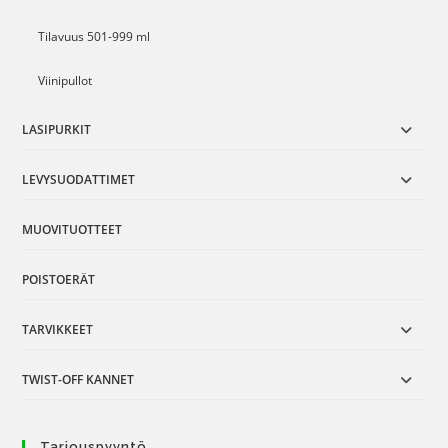
Tilavuus 501-999 ml
Viinipullot
LASIPURKIT
LEVYSUODATTIMET
MUOVITUOTTEET
POISTOERÄT
TARVIKKEET
TWIST-OFF KANNET
Tarjouspyyntö